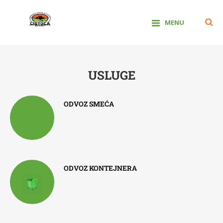
cistoca.doo@bih.net.ba
030/256-856
07:00h – 15:00h
MENU
J.K.U.P. Čistoća
USLUGE
ODVOZ SMEĆA
ODVOZ KONTEJNERA