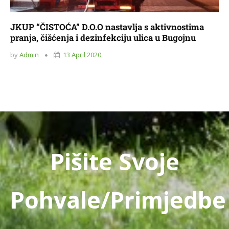
JKUP “ČISTOĆA” D.O.O nastavlja s aktivnostima
pranja, čišćenja i dezinfekciju ulica u Bugojnu
by
Admin
13 April 2020
Pišite Svoje
Pohvale/primjedbe