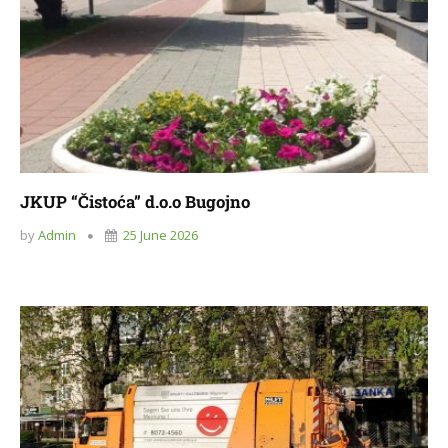
JKUP “Čistoća” d.o.o Bugojno
by
Admin
25 June 2026