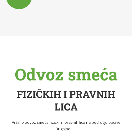
Odvoz smeća
FIZIČKIH I PRAVNIH
LICA
Vršimo odvoz smeća fizičkih i pravnih lica na području općine
Bugojno.