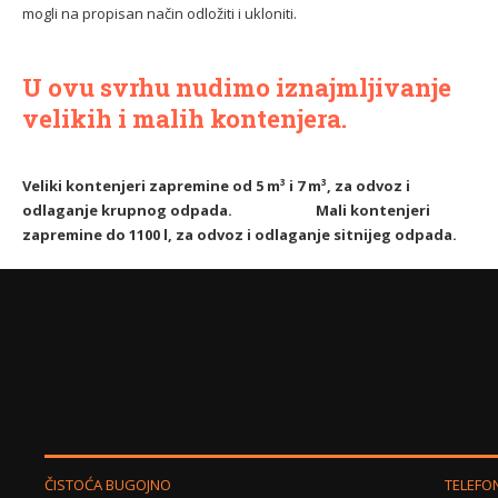
mogli na propisan način odložiti i ukloniti.
U ovu svrhu nudimo iznajmljivanje
velikih i malih kontenjera.
Veliki kontenjeri zapremine od 5 m³ i 7 m³, za odvoz i
odlaganje krupnog odpada.
Mali kontenjeri
zapremine do 1100 l, za odvoz i odlaganje sitnijeg odpada.
ČISTOĆA BUGOJNO
TELEFO