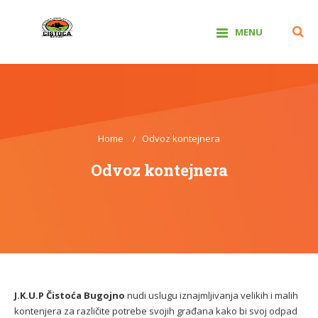
Skip
cistoca.doo@bih.net.ba
to
030/256-856
07:00h – 15:00h
MENU
content
J.K.U.P. Čistoća
Home
Odvoz kontejnera
Odvoz kontejnera
J.K.U.P Čistoća Bugojno
nudi uslugu iznajmljivanja velikih i malih
kontenjera za različite potrebe svojih građana kako bi svoj odpad